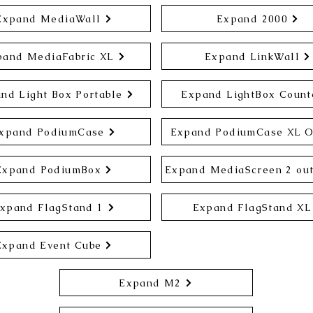
Expand MediaWall
Expand 2000
pand MediaFabric XL
Expand LinkWall
nd Light Box Portable
Expand LightBox Count
xpand PodiumCase
Expand PodiumCase XL 
Expand PodiumBox
Expand MediaScreen 2 ou
xpand FlagStand 1
Expand FlagStand XL
Expand Event Cube
Expand M2