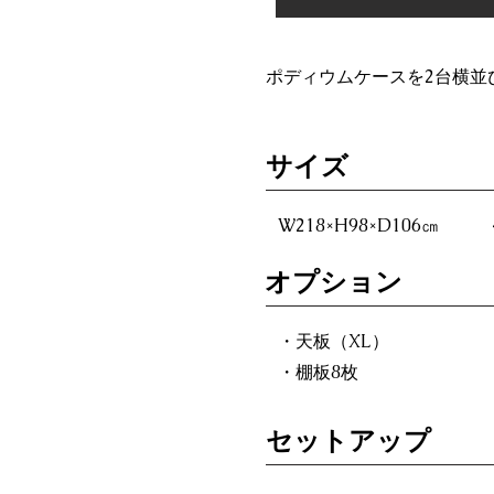
ポディウムケースを2台横並
​サイズ
W218×H98×D106㎝ 
オプション
・天板（XL）
・棚板8枚
セットアップ