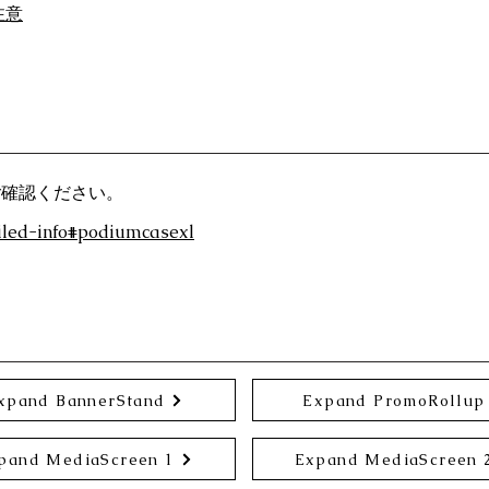
注意
ご確認ください。
ailed-info#podiumcasexl
xpand BannerStand
Expand PromoRollup
pand MediaScreen 1
Expand MediaScreen 