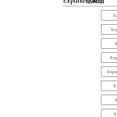
Expand他製品
E
Ex
Ex
Expa
E
E