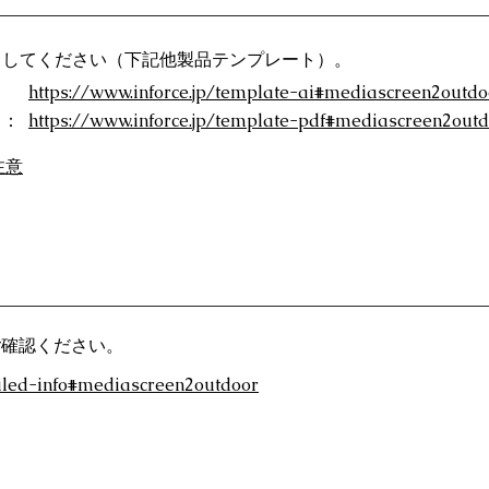
ドしてください（下記他製品テンプレート）。
：
https://www.inforce.jp/template-ai#mediascreen2outdo
）：
https://www.inforce.jp/template-pdf#mediascreen2out
注意
ご確認ください。
ailed-info#mediascreen2outdoor