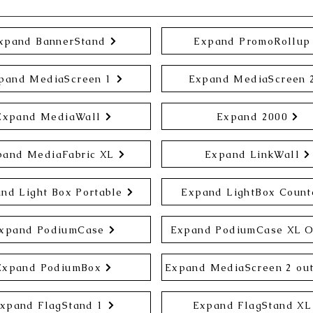
xpand BannerStand
Expand PromoRollup
pand MediaScreen 1
Expand MediaScreen 
Expand MediaWall
Expand 2000
pand MediaFabric XL
Expand LinkWall
nd Light Box Portable
Expand LightBox Count
xpand PodiumCase
Expand PodiumCase XL 
Expand PodiumBox
Expand MediaScreen 2 ou
xpand FlagStand 1
Expand FlagStand XL