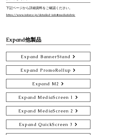
下記ページから詳細資料をご確認ください。
https://www.inforce.jp/detailed-info#mediafabric
Expand他製品
Expand BannerStand
Expand PromoRollup
Expand M2
Expand MediaScreen 1
Expand MediaScreen 2
Expand QuickScreen 3