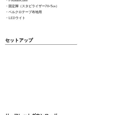
・PodiumCase
・固定脚（スタビライザー70×5㎝）
・ベルクロテープ布地用
・LEDライト
セットアップ