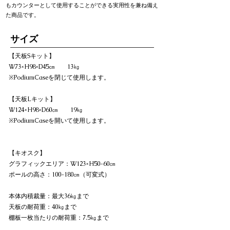
もカウンターとして使用することができる実用性を兼ね備え
た商品です。
​サイズ
【天板Sキット】
W73×H98×D45㎝ 13㎏
※PodiumCaseを閉じて使用します。
【天板Lキット】
W124×H98×D60㎝ 19㎏
※PodiumCaseを開いて使用します。
【キオスク】
グラフィックエリア：W123×H50-60㎝
ポールの高さ：100-180㎝（可変式）
本体内積裁量：最大36㎏まで
天板の耐荷重：40㎏まで
棚板一枚当たりの耐荷重：7.5㎏まで