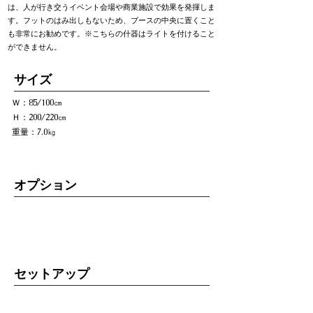
は、人が行き交うイベント会場や商業施設で効果を発揮しま
す。フットのはみ出しもないため、ブースの中央に置くこと
も非常にお勧めです。※こちらの什器はライトを付けること
ができません。
​サイズ
Ｗ：85/100㎝
Ｈ：200/220㎝
重量：7.0㎏
オプション
セットアップ