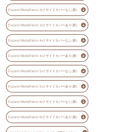
Expand MediaFabric 3x3 サイドカバーなし(新)
Expand MediaFabric 3x3 サイドカバーあり(新)
Expand MediaFabric 4x3 サイドカバーなし(新)
Expand MediaFabric 4x3 サイドカバーあり(新)
Expand MediaFabric 5x3 サイドカバーなし(新)
Expand MediaFabric 5x3 サイドカバーあり(新)
Expand MediaFabric 6x3 サイドカバーなし(新)
Expand MediaFabric 6x3 サイドカバーあり(新)