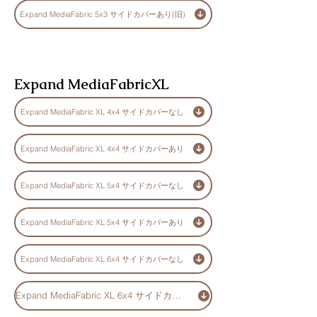
Expand MediaFabric 5x3 サイドカバーあり(旧)
Expand MediaFabricXL
Expand MediaFabric XL 4x4 サイドカバーなし
Expand MediaFabric XL 4x4 サイドカバーあり
Expand MediaFabric XL 5x4 サイドカバーなし
Expand MediaFabric XL 5x4 サイドカバーあり
Expand MediaFabric XL 6x4 サイドカバーなし
Expand MediaFabric XL 6x4 サイドカバーあり(ハーフサイズ)