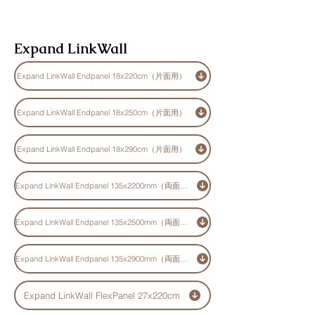
Expand LinkWall
Expand LinkWall Endpanel 18x220cm（片面用）
Expand LinkWall Endpanel 18x250cm（片面用）
Expand LinkWall Endpanel 18x290cm（片面用）
Expand LinkWall Endpanel 135x2200mm（両面用）
Expand LinkWall Endpanel 135x2500mm（両面用）
Expand LinkWall Endpanel 135x2900mm（両面用）
Expand LinkWall FlexPanel 27x220cm