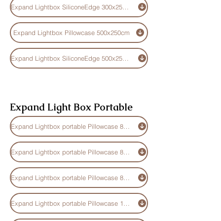
Expand Lightbox SiliconeEdge 300x250cm
Expand Lightbox Pillowcase 500x250cm
Expand Lightbox SiliconeEdge 500x250cm
Expand Light Box Portable
Expand Lightbox portable Pillowcase 80x80cm
Expand Lightbox portable Pillowcase 80x160cm
Expand Lightbox portable Pillowcase 80x240cm
Expand Lightbox portable Pillowcase 160x80cm