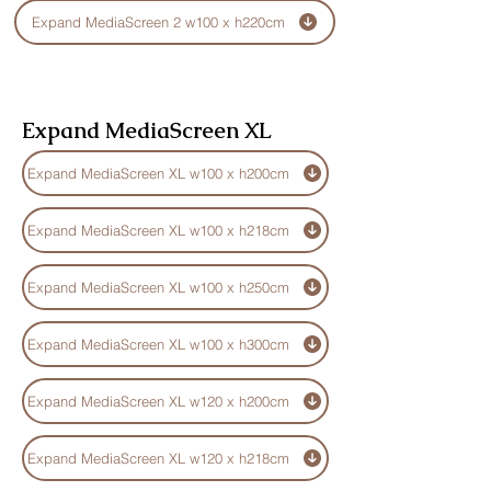
Expand MediaScreen 2 w100 x h220cm
Expand MediaScreen XL
Expand MediaScreen XL w100 x h200cm
Expand MediaScreen XL w100 x h218cm
Expand MediaScreen XL w100 x h250cm
Expand MediaScreen XL w100 x h300cm
Expand MediaScreen XL w120 x h200cm
Expand MediaScreen XL w120 x h218cm