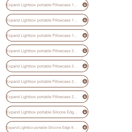
Expand Lightbox portable Pillowcase 160x160cm
Expand Lightbox portable Pillowcase 160x240cm
Expand Lightbox portable Pillowcase 194x240cm
Expand Lightbox portable Pillowcase 240x80cm
Expand Lightbox portable Pillowcase 240x160cm
Expand Lightbox portable Pillowcase 240x240cm
Expand Lightbox portable Pillowcase 294x240cm
Expand Lightbox portable Silicone Edge 80x80cm
Expand Lightbox portable Silicone Edge 80x160cm