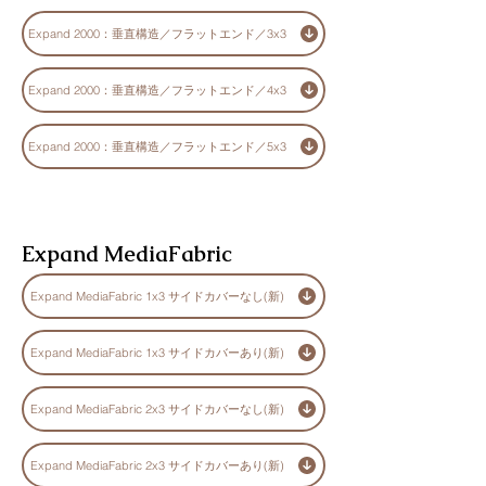
Expand 2000：垂直構造／フラットエンド／3x3
Expand 2000：垂直構造／フラットエンド／4x3
Expand 2000：垂直構造／フラットエンド／5x3
Expand MediaFabric
Expand MediaFabric 1x3 サイドカバーなし(新)
Expand MediaFabric 1x3 サイドカバーあり(新)
Expand MediaFabric 2x3 サイドカバーなし(新)
Expand MediaFabric 2x3 サイドカバーあり(新)