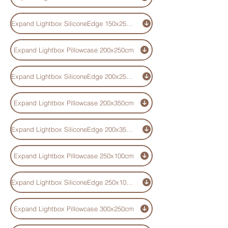
Expand Lightbox SiliconeEdge 150x250cm
Expand Lightbox Pillowcase 200x250cm
Expand Lightbox SiliconeEdge 200x250cm
Expand Lightbox Pillowcase 200x350cm
Expand Lightbox SiliconeEdge 200x350cm
Expand Lightbox Pillowcase 250x100cm
Expand Lightbox SiliconeEdge 250x100cm
Expand Lightbox Pillowcase 300x250cm