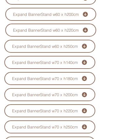
Expand BannerStand w60 x h200cm
Expand BannerStand w60 x h220cm
Expand BannerStand w60 x h250cm
Expand BannerStand w70 x h140cm
Expand BannerStand w70 x h180cm
Expand BannerStand w70 x h200cm
Expand BannerStand w70 x h220cm
Expand BannerStand w70 x h250cm