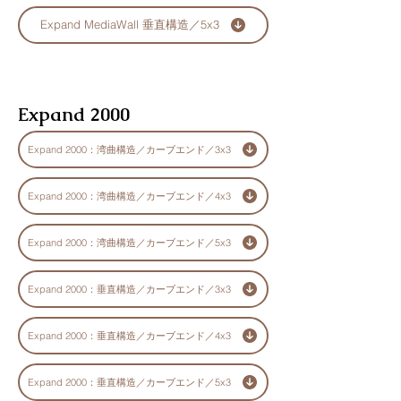
Expand MediaWall 垂直構造／5x3
Expand 2000
Expand 2000：湾曲構造／カーブエンド／3x3
Expand 2000：湾曲構造／カーブエンド／4x3
Expand 2000：湾曲構造／カーブエンド／5x3
Expand 2000：垂直構造／カーブエンド／3x3
Expand 2000：垂直構造／カーブエンド／4x3
Expand 2000：垂直構造／カーブエンド／5x3