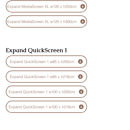
Expand MediaScreen XL w120 x h250cm
Expand MediaScreen XL w120 x h300cm
Expand QuickScreen 1
Expand QuickScreen 1 w85 x h200cm
Expand QuickScreen 1 w85 x h218cm
Expand QuickScreen 1 w100 x h200cm
Expand QuickScreen 1 w100 x h218cm