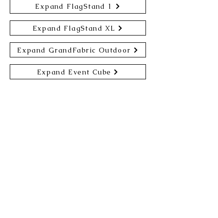
Expand FlagStand 1
Expand FlagStand XL
Expand GrandFabric Outdoor
Expand Event Cube
Expandアクセサリ
Expand GrandFabric Accessory
Expand MonitorStand XL
Expand MonitorHolder