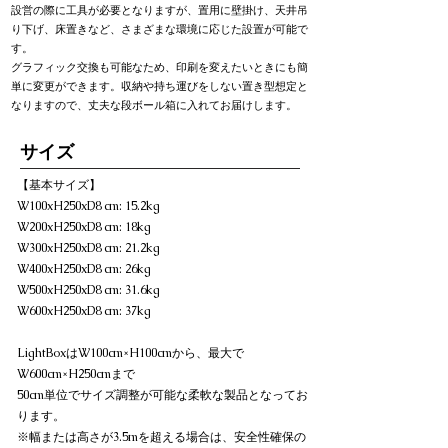
設営の際に工具が必要となりますが、置用に壁掛け、天井吊
り下げ、床置きなど、さまざまな環境に応じた設置が可能で
す。
グラフィック交換も可能なため、印刷を変えたいときにも簡
単に変更ができます。収納や持ち運びをしない置き型想定と
なりますので、丈夫な段ボール箱に入れてお届けします。
​サイズ
【基本サイズ】
W100xH250xD8 cm: 15.2kg
W200xH250xD8 cm: 18kg
W300xH250xD8 cm: 21.2kg
W400xH250xD8 cm: 26kg
W500xH250xD8 cm: 31.6kg
W600xH250xD8 cm: 37kg
LightBoxはW100cm×H100cmから、最大で
W600cm×H250cmまで
50cm単位でサイズ調整が可能な柔軟な製品となってお
ります。
※幅または高さが3.5mを超える場合は、安全性確保の