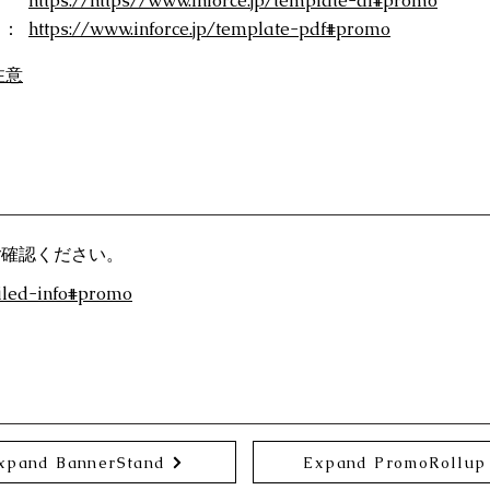
：
https://https//www.inforce.jp/template-ai#promo
）：
https://www.inforce.jp/template-pdf#promo
注意
ご確認ください。
ailed-info#promo
xpand BannerStand
Expand PromoRollup