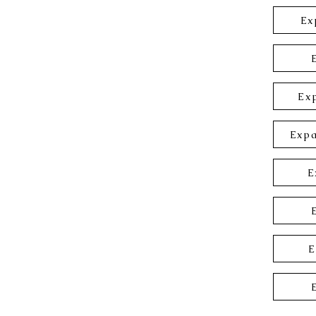
Ex
Ex
Expa
E
E