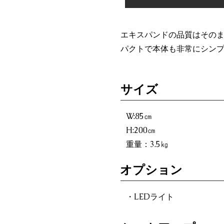
エキスパンドの品質はその
パクトで本体も非常にシン
​サイズ
W:85㎝
H:200㎝
重量：3.5㎏
オプション
・LEDライト