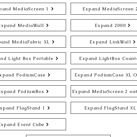
pand MediaScreen 1
Expand MediaScreen 
Expand MediaWall
Expand 2000
pand MediaFabric XL
Expand LinkWall
nd Light Box Portable
Expand LightBox Count
xpand PodiumCase
Expand PodiumCase XL 
Expand PodiumBox
Expand MediaScreen 2 ou
xpand FlagStand 1
Expand FlagStand XL
Expand Event Cube