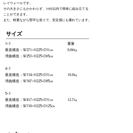
レイウォールです。
その大きさにもかかわらず、10分以内で簡単に組み立てる
ことができます。
また、軽量ながら堅牢な造りで、安定感にも優れています。
​サイズ
3×3 重量
垂直構造：W271×H225×D31㎝ 8.86㎏
湾曲構造：W253×H225×D65㎝
4×3
垂直構造：W334×H225×D31㎝ 10.8㎏
湾曲構造：W307×H225×D85㎝
5×3
垂直構造：W417×H225×D31㎝ 12.7㎏
湾曲構造：W330×H225×D125㎝