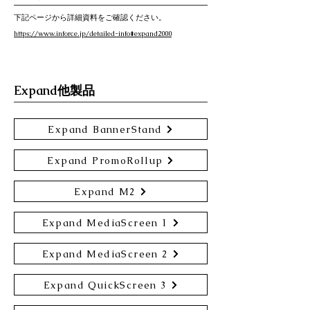
下記ページから詳細資料をご確認ください。
https://www.inforce.jp/detailed-info#expand2000
Expand他製品
Expand BannerStand
Expand PromoRollup
Expand M2
Expand MediaScreen 1
Expand MediaScreen 2
Expand QuickScreen 3