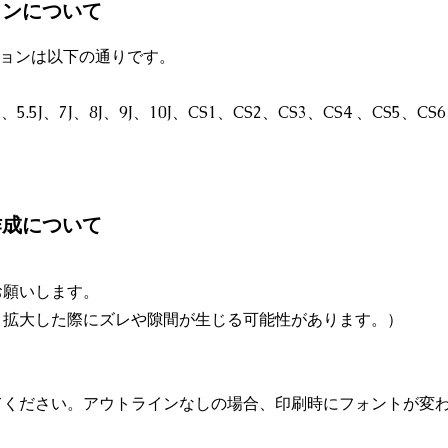
ージョンについて
バージョンは以下の通りです。
J、5.5J、7J、8J、9J、10J、CS1、CS2、CS3、CS4 、CS5、CS
ータ作成について
お願いします。
、拡大した際にズレや隙間が生じる可能性があります。）
てください。アウトラインなしの場合、印刷時にフォントが変