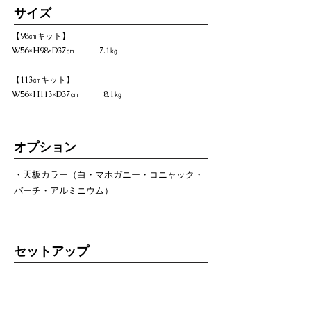
​サイズ
【98㎝キット】
W56×H98×D37㎝ 7.1㎏
【113㎝キット】
W56×H113×D37㎝ 8.1㎏
オプション
・天板カラー（白・マホガニー・コニャック・
バーチ・アルミニウム）
セットアップ