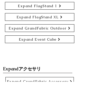
Expand FlagStand 1
Expand FlagStand XL
Expand GrandFabric Outdoor
Expand Event Cube
Expandアクセサリ
Expand GrandFabric Accessory
Expand MonitorStand XL
Expand MonitorHolder