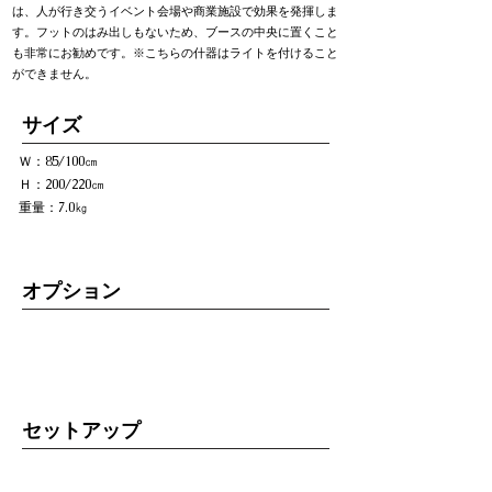
は、人が行き交うイベント会場や商業施設で効果を発揮しま
す。フットのはみ出しもないため、ブースの中央に置くこと
も非常にお勧めです。※こちらの什器はライトを付けること
ができません。
​サイズ
Ｗ：85/100㎝
Ｈ：200/220㎝
重量：7.0㎏
オプション
セットアップ