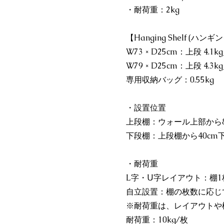
・耐荷重：2kg
【Hanging Shelf (ハ
W73 × D25cm：上段 4.1k
W79 × D25cm：上段 4.3k
専用収納バッグ：0.55kg
・設置位置
上段棚：ウォール上部から8
下段棚：上段棚から40cm
・耐荷重
L字・U字レイアウト：棚1枚
自立設置：棚の枚数に応じて
※耐荷重は、レイアウトや
耐荷重：10kg/枚