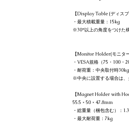
【Display Table (デ
・最大積載重量：15kg
※30°以上の角度をつけた
【Monitor Holder(モ
・VESA規格（75・100・
・耐荷重：中央取付時30k
※中央に設置する場合は、
【Magnet Holder wi
55.5 × 50 × 47.8mm
・総重量（梱包含む）：1.3
・最大耐荷重：7kg