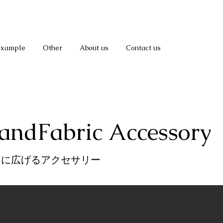
Example
Other
About us
Contact us
andFabric Accessory
らに広げるアクセサリー