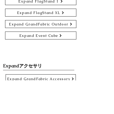
Expand FlagStand 1
Expand FlagStand XL
Expand GrandFabric Outdoor
Expand Event Cube
Expandアクセサリ
Expand GrandFabric Accessory
Expand MonitorStand XL
Expand MonitorHolder