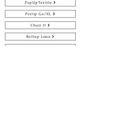
PopUpTextile
Pixlip Go/XL
Chair It
Rollup Luna
Flextile
Penta Rollup
什器についてのお問い合わせや見
積もり依頼はこちらからお願いい
たします