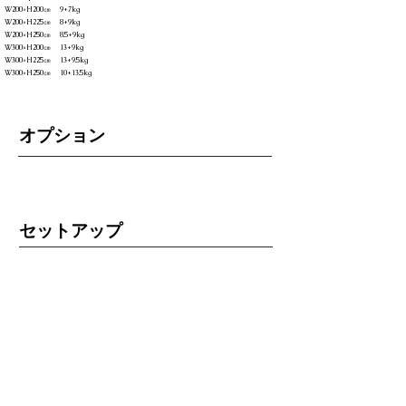
W200×H200㎝ 9+7kg
W200×H225㎝ 8+9kg
W200×H250㎝ 8.5+9kg
W300×H200㎝ 13+9kg
W300×H225㎝ 13+9.5kg
W300×H250㎝ 10+13.5kg
オプション
セットアップ