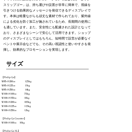
スリップゴー」は、持ち運びや設置が非常に簡単で、視線を
引きつける効果的なメッセージを発信できるディスプレイで
す。本体は軽量ながらも頑丈な素材で作られており、紫外線
による劣化を防ぐ加工が施されているため、長期間の使用に
も適しています。また、安全性にも配慮された設計となって
おり、さまざまなシーンで安心して活用できます。ショップ
のディスプレイとしてはもちろん、短時間で設営が必要なイ
ベントや展示会などでも、その高い視認性と使いやすさを発
揮し、効果的なプロモーションを実現します。
​サイズ
【Pixlip Go】
W85×H200㎝ 12.5kg
W85×H225㎝ 13kg
W85×H250㎝ 14kg
W100×H100㎝ 7.5kg
W100×H150㎝ 10kg
W100×H200㎝ 10.5kg
W100×H225㎝ 11.5kg
W100×H250㎝ 12kg
【Pixlip Go Counter】
W100×H100㎝ 10kg
【Pixlip Go XL】