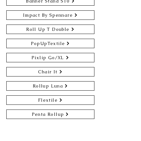
Banner Stand S10
Impact By Spennare
Roll Up T Double
PopUpTextile
Pixlip Go/XL
Chair It
Rollup Luna
Flextile
Penta Rollup