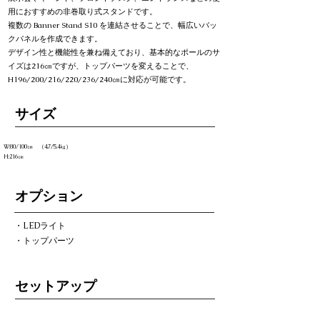
用におすすめの非巻取り式スタンドです。
複数の Banner Stand S10 を連結させることで、幅広いバッ
クパネルを作成できます。
デザイン性と機能性を兼ね備えており、基本的なポールのサ
イズは216㎝ですが、トップパーツを変えることで、
H196/200/216/220/236/240㎝に対応が可能です。
​サイズ
W:80/100㎝ （4.7/5.4㎏）
H:216㎝
オプション
・LEDライト
・トップパーツ
セットアップ