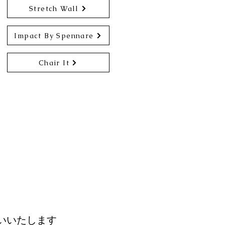
Stretch Wall
Impact By Spennare
Chair It
いいたします