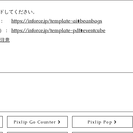
ドしてください。
：
https://inforce.jp/template-ai#beanbags
F）：
https://inforce.jp/template-pdf#eventcube
ご注意
Pixlip Go Counter
Pixlip Pop