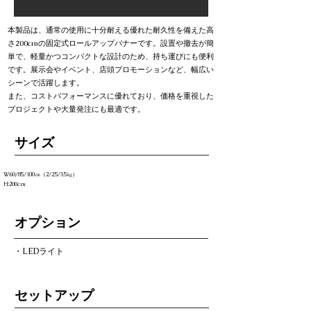
本製品は、通常の使用に十分耐える優れた耐久性を備えた高
さ200cmの固定式ロールアップバナーです。設置や撤去が簡
単で、軽量かつコンパクトな設計のため、持ち運びにも便利
です。展示会やイベント、店頭プロモーションなど、幅広い
シーンで活躍します。
また、コストパフォーマンスに優れており、価格を重視した
プロジェクトや大量発注にも最適です。
​サイズ
W:60/85/100㎝（2/2.5/3.5㎏）
H:200cm
オプション
・LEDライト
セットアップ