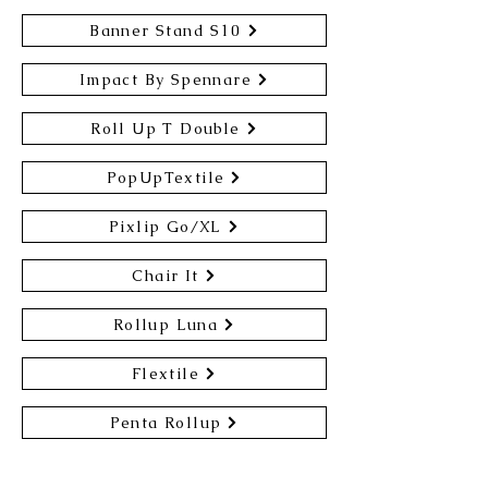
Banner Stand S10
Impact By Spennare
Roll Up T Double
PopUpTextile
Pixlip Go/XL
Chair It
Rollup Luna
Flextile
Penta Rollup