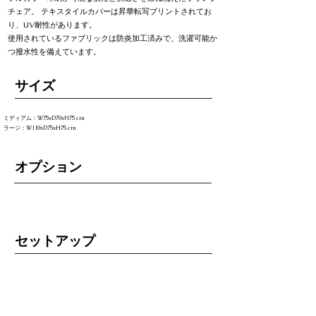
チェア。 テキスタイルカバーは昇華転写プリントされてお
り、UV耐性があります。
使用されているファブリックは防炎加工済みで、洗濯可能か
つ撥水性を備えています。
​サイズ
ミディアム：W75xD70xH75 cm
ラージ：W110xD75xH75 cm
オプション
セットアップ