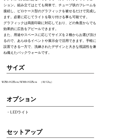
ション。組み立てはとても簡単で、チューブ状のフレームを
接続し、ピロケース型のグラフィックを被せるだけで完成し
ます。必要に応じてライトを取り付ける事も可能です。
グラフィックは両面印刷に対応しており、どの角度からでも
効果的に広告をアピールできます。
また、用途やスペースに応じてサイズを２種からお選び頂け
るので、あらゆるイベントや展示会で活用できます。手軽に
設置できる一方で、洗練されたデザインと大きな視認性を兼
ね備えたバックウォールです。
​サイズ
W250×H225cm/W300×H225cm （10/12㎏）
オプション
・LEDライト
セットアップ