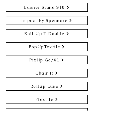
Banner Stand S10
Impact By Spennare
Roll Up T Double
PopUpTextile
Pixlip Go/XL
Chair It
Rollup Luna
Flextile
Penta Rollup