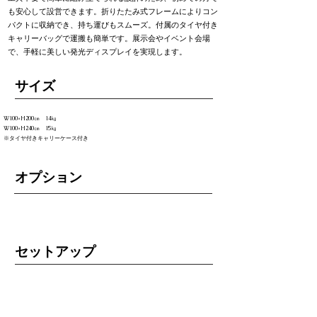
も安心して設営できます。折りたたみ式フレームによりコン
パクトに収納でき、持ち運びもスムーズ。付属のタイヤ付き
キャリーバッグで運搬も簡単です。展示会やイベント会場
で、手軽に美しい発光ディスプレイを実現します。
​サイズ
W100×H200㎝ 14㎏
W100×H240㎝ 15㎏
※タイヤ付きキャリーケース付き
オプション
セットアップ