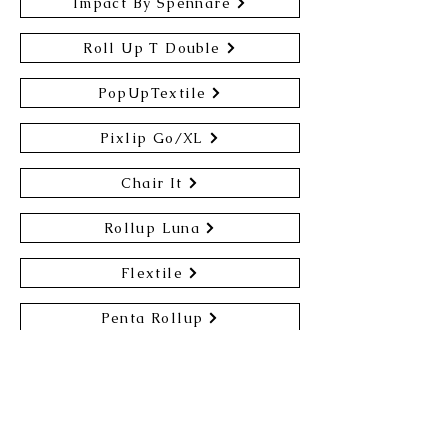
Impact By Spennare
Roll Up T Double
PopUpTextile
Pixlip Go/XL
Chair It
Rollup Luna
Flextile
Penta Rollup
什器についてのお問い合わせや見