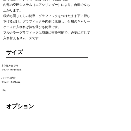
内部の空圧システム（エアシリンダー）により、自動で立ち
上がります。
収納も同じくらい簡単。グラフィックをつけたまま下に押し
下げるだけ。グラフィックを内側に収納し、付属のキャリー
ケースに入れれば持ち運びも簡単です。
フルカラーグラフィックは簡単に交換可能で、必要に応じて
入れ替えもスムーズです！
​サイズ
本体組み立て時
W80×H104×D48cm
バッグ収納時
W82×H12×D49cm
10㎏
オプション