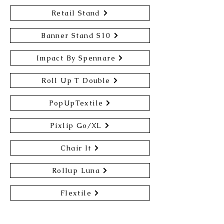
Retail Stand
Banner Stand S10
Impact By Spennare
Roll Up T Double
PopUpTextile
Pixlip Go/XL
Chair It
Rollup Luna
Flextile
Penta Rollup