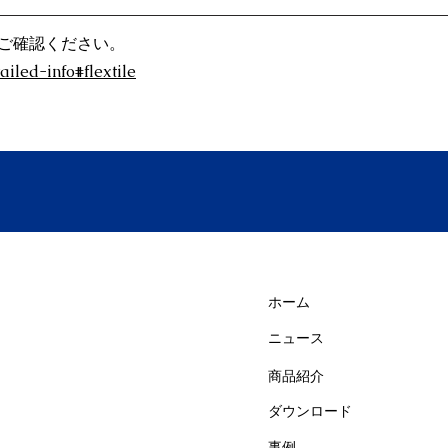
ご確認ください。
ailed-info#flextile
ip Go/XL
PopUpTextile
Flex
up Luna
Penta Rollup
ホーム
Chair It
ニュース
商品紹介
ダウンロード
事例