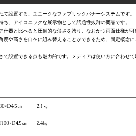
ねて設置する、ユニークなファブリックバナーシステムです。
持ち、アイコニックな展示物として話題性抜群の商品です。
ア什器と比べると圧倒的な薄さを誇り、なおかつ両面仕様が可
角度や高さを自在に組み替えることができるため、固定概念に
さで設置できる点も魅力的です。メディアは使い方に合わせて
H80×D4.5㎝ 2.1㎏
H100×D4.5㎝ 2.4㎏