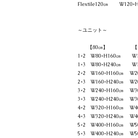
Flextile120㎝ W120×
～ユニット～
【80㎝】 【10
1×2 W80×H160㎝ W1
1×3 W80×H240㎝ W1
2×2 W160×H160㎝ W
2×3 W160×H240㎝ W
3×2 W240×H160㎝ W
3×3 W240×H240㎝ W
4×2 W320×H160㎝ W
4×3 W320×H240㎝ W
5×2 W400×H160㎝ W
5×3 W400×H240㎝ W