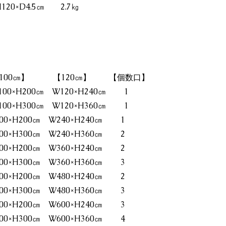
H120×D4.5㎝ 2.7㎏
0㎝】 【120㎝】 【個数口】
00×H200㎝ W120×H240㎝ 1
00×H300㎝ W120×H360㎝ 1
200×H200㎝ W240×H240㎝ 1
200×H300㎝ W240×H360㎝ 2
300×H200㎝ W360×H240㎝ 2
300×H300㎝ W360×H360㎝ 3
400×H200㎝ W480×H240㎝ 2
400×H300㎝ W480×H360㎝ 3
500×H200㎝ W600×H240㎝ 3
500×H300㎝ W600×H360㎝ 4