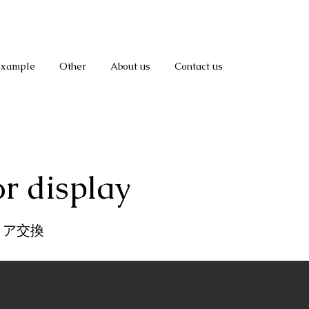
Example
Other
About us
Contact us
or display
ィア交換