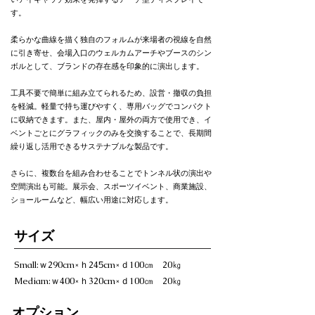
す。
柔らかな曲線を描く独自のフォルムが来場者の視線を自然
に引き寄せ、会場入口のウェルカムアーチやブースのシン
ボルとして、ブランドの存在感を印象的に演出します。
工具不要で簡単に組み立てられるため、設営・撤収の負担
を軽減。軽量で持ち運びやすく、専用バッグでコンパクト
に収納できます。また、屋内・屋外の両方で使用でき、イ
ベントごとにグラフィックのみを交換することで、長期間
繰り返し活用できるサステナブルな製品です。
さらに、複数台を組み合わせることでトンネル状の演出や
空間演出も可能。展示会、スポーツイベント、商業施設、
ショールームなど、幅広い用途に対応します。
​サイズ
Small:ｗ290cm×ｈ245cm×ｄ100㎝ 20㎏
Mediam:ｗ400×ｈ320cm×ｄ100㎝ 20㎏
オプション