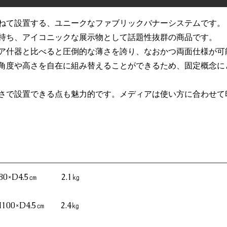
ねて設置する、ユニークなファブリックバナーシステムです。
持ち、アイコニックな展示物として話題性抜群の商品です。
ア什器と比べると圧倒的な薄さを誇り、なおかつ両面仕様が可
角度や高さを自在に組み替えることができるため、固定概念に
さで設置できる点も魅力的です。メディアは使い方に合わせて
H80×D4.5㎝ 2.1㎏
H100×D4.5㎝ 2.4㎏