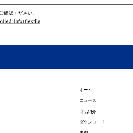
ご確認ください。
ailed-info#flextile
ip Go/XL
PopUpTextile
Flex
up Luna
Penta Rollup
ホーム
Chair It
ニュース
商品紹介
ダウンロード
事例