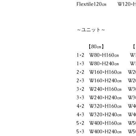
Flextile120㎝ W120×
～ユニット～
【80㎝】 【10
1×2 W80×H160㎝ W1
1×3 W80×H240㎝ W1
2×2 W160×H160㎝ W
2×3 W160×H240㎝ W
3×2 W240×H160㎝ W
3×3 W240×H240㎝ W
4×2 W320×H160㎝ W
4×3 W320×H240㎝ W
5×2 W400×H160㎝ W
5×3 W400×H240㎝ W