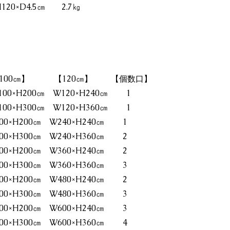
H120×D4.5㎝ 2.7㎏
0㎝】 【120㎝】 【個数口】
00×H200㎝ W120×H240㎝ 1
00×H300㎝ W120×H360㎝ 1
200×H200㎝ W240×H240㎝ 1
200×H300㎝ W240×H360㎝ 2
300×H200㎝ W360×H240㎝ 2
300×H300㎝ W360×H360㎝ 3
400×H200㎝ W480×H240㎝ 2
400×H300㎝ W480×H360㎝ 3
500×H200㎝ W600×H240㎝ 3
500×H300㎝ W600×H360㎝ 4