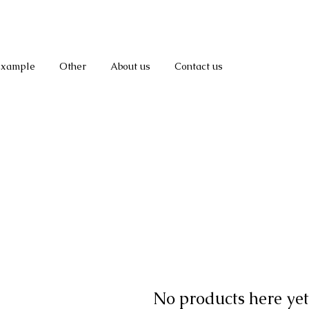
Example
Other
About us
Contact us
No products here yet.