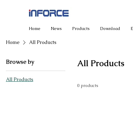
Home
News
Products
Download
Home
All Products
Browse by
All Products
All Products
0 products