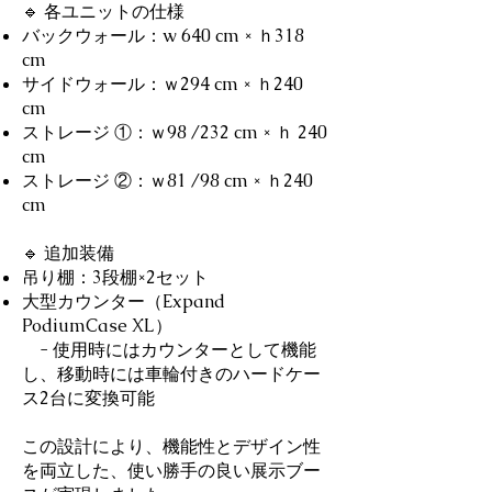
🔹 各ユニットの仕様
バックウォール：w 640 cm × ｈ318
cm
サイドウォール：ｗ294 cm × ｈ240
cm
ストレージ ①：ｗ98 /232 cm × ｈ 240
cm
ストレージ ②：ｗ81 /98 cm × ｈ240
cm
🔹 追加装備
吊り棚：3段棚×2セット
大型カウンター（Expand
PodiumCase XL）
- 使用時にはカウンターとして機能
し、移動時には車輪付きのハードケー
ス2台に変換可能
この設計により、機能性とデザイン性
を両立した、使い勝手の良い展示ブー