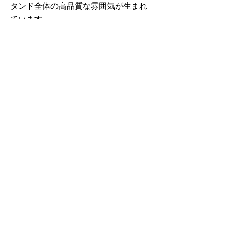
タンド全体の高品質な雰囲気が生まれ
ています。
トレードショーが始まる前日に撮
影された短い動画で、スタンドの
四方からの様子をご覧いただけま
す。
GrandFabricの詳細はこちらから