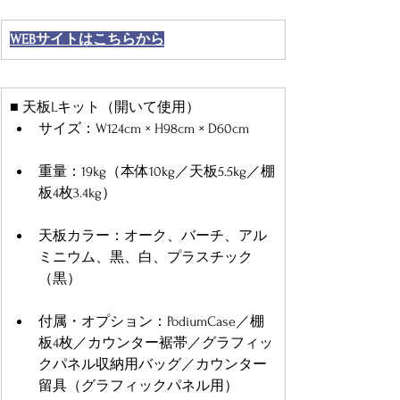
WEBサイトはこちらから
■ 天板Lキット（開いて使用）
サイズ：W124cm × H98cm × D60cm
重量：19kg（本体10kg／天板5.5kg／棚
板4枚3.4kg）
天板カラー：オーク、バーチ、アル
ミニウム、黒、白、プラスチック
（黒）
付属・オプション：PodiumCase／棚
板4枚／カウンター裾帯／グラフィッ
クパネル収納用バッグ／カウンター
留具（グラフィックパネル用）