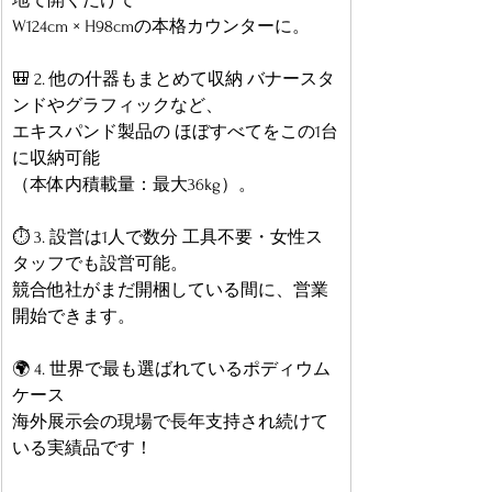
地で開くだけで
W124cm × H98cmの本格カウンターに。
🎒 2. 他の什器もまとめて収納 バナースタ
ンドやグラフィックなど、
エキスパンド製品の ほぼすべてをこの1台
に収納可能
（本体内積載量：最大36kg）。
⏱ 3. 設営は1人で数分 工具不要・女性ス
タッフでも設営可能。
競合他社がまだ開梱している間に、営業
開始できます。
🌍 4. 世界で最も選ばれているポディウム
ケース
海外展示会の現場で長年支持され続けて
いる実績品です！