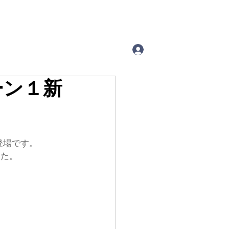
ーン１新
ズ登場です。
した。