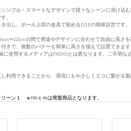
Screen 1はシンプル・スマートなデザインで様々なシーンに溶け
です。
引き出し、ポール上部の金具で留めるだけの簡単設営です。
60cm〜225cmの間で用途やデザインに合わせて自由に高さ
り付きで、複数のバナーも簡単に高さを揃えて設置できます
n1 150cm幅に使用するメディアはPM2103とは異なります。ご不
繰り返し利用できることから、環境にもやさしくエコに繋がる
。
リーン１　ｗ150ｃｍは廃盤商品となります。