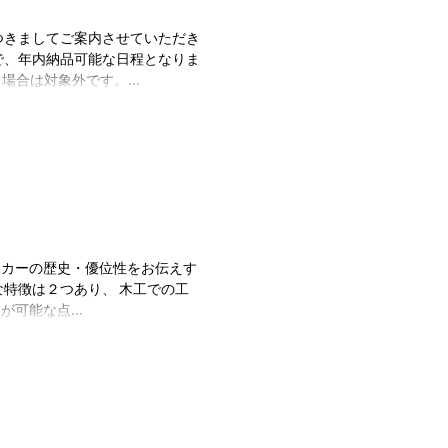
つきましてご案内させていただき
で、年内納品可能な日程となりま
まず) 弊社に在庫がある場合は対象外です。...
ーカーの歴史・優位性をお伝えす
な特徴は２つあり、 木工での工
可能な点...