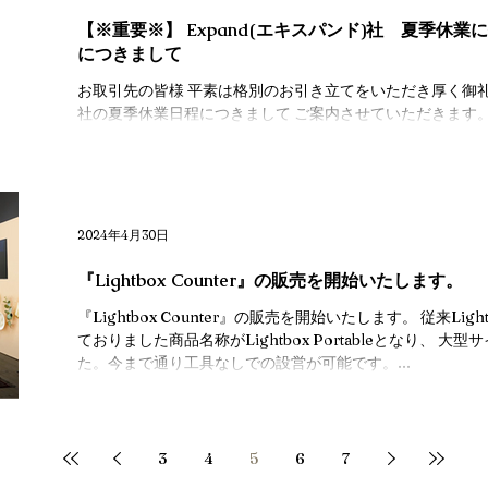
【※重要※】 Expand(エキスパンド)社 夏季休
につきまして
お取引先の皆様 平素は格別のお引き立てをいただき厚く御礼申
社の夏季休業日程につきまして ご案内させていただきます
の発送作業がストップとなります。 事前にご了承いただき
す。...
2024年4月30日
『Lightbox Counter』の販売を開始いたします。
『Lightbox Counter』の販売を開始いたします。 従来Li
ておりました商品名称がLightbox Portableとなり、 
た。今まで通り工具なしでの設営が可能です。...
3
4
5
6
7