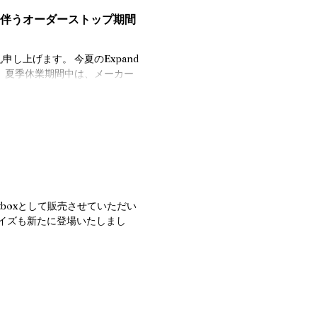
業に伴うオーダーストップ期間
し上げます。 今夏のExpand
。 夏季休業期間中は、メーカー
ますよう、お願い申し上げま
ghtboxとして販売させていただい
大型サイズも新たに登場いたしまし