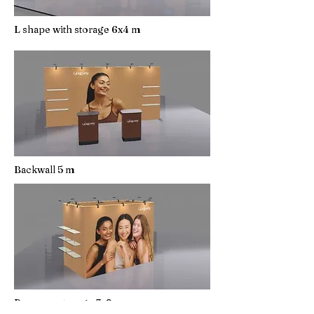
L shape with storage 6x4 m
Backwall 5 m
Room or storage 3x2 m