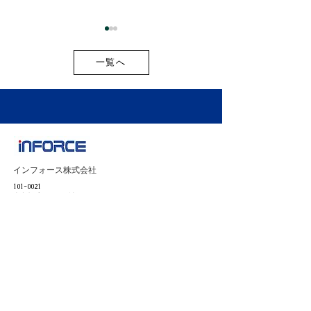
一覧へ
お盆期間中の出荷スケジ
2026年最新版
ュールのご案内
開新商品・新サ
インフォース株式会社
載しました！
101-0021
東京都千代田区外神田２丁目９−３
ユニオンビル工新 3階
ホーム
​会社情報
ニュース