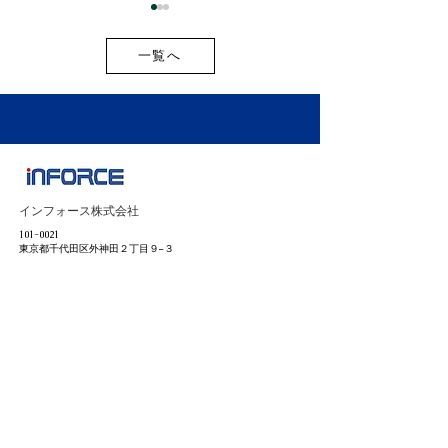
一覧へ
お盆期間中の出荷スケジ
2026年最新版
ュールのご案内
開新商品・新サ
インフォース株式会社
載しました！
101-0021
東京都千代田区外神田２丁目９−３
ユニオンビル工新 3階
ホーム
​会社情報
ニュース
採用情報