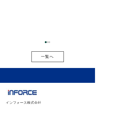
一覧へ
お盆期間中の出荷スケジ
2026年最新版
ュールのご案内
開新商品・新サ
インフォース株式会社
載しました！
101-0021
東京都千代田区外神田２丁目９−３
ユニオンビル工新 3階