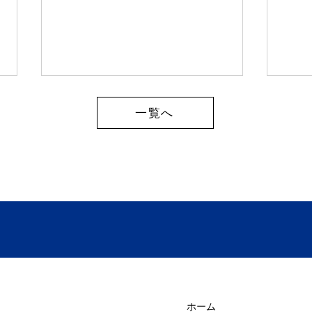
一覧へ
お盆期間中の出荷スケジュー
20
ルのご案内
商品
た！
ホーム