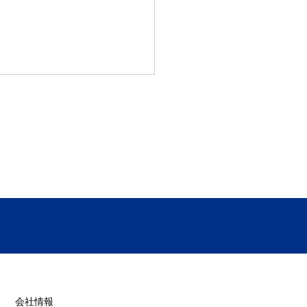
26年最新版カタログ公開新
・新サイズを掲載しまし
​会社情報