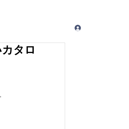
いカタロ
。