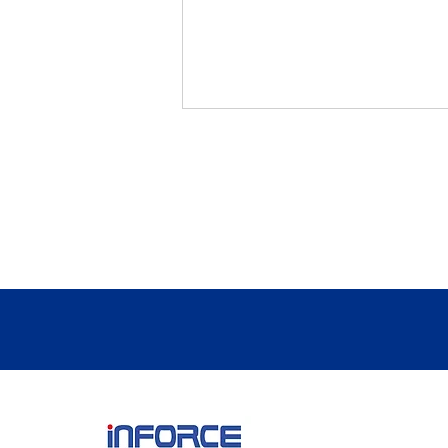
ALCARA「備蓄しない備え」
という新しい防災のかたち。