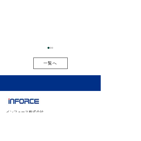
一覧へ
お盆期間中の出荷スケジ
2026年最新版
ュールのご案内
開新商品・新サ
インフォース株式会社
載しました！
101-0021
東京都千代田区外神田２丁目９−３
ユニオンビル工新 3階