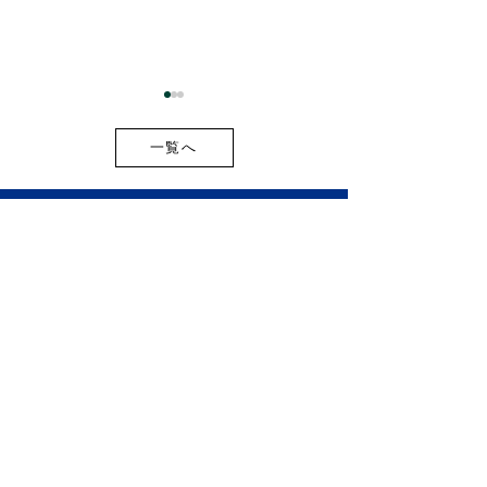
一覧へ
お盆期間中の出荷スケジ
2026年最新版
ュールのご案内
開新商品・新サ
インフォース株式会社
載しました！
101-0021
東京都千代田区外神田２丁目９−３
ユニオンビル工新 3階
ホーム