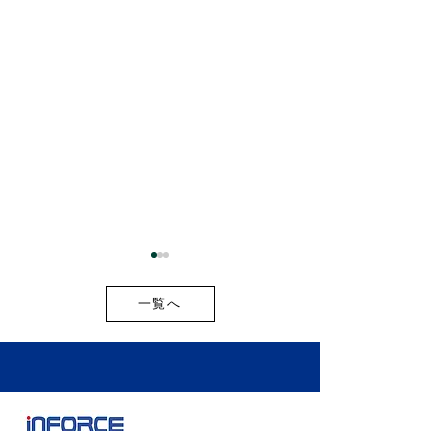
一覧へ
お盆期間中の出荷スケジ
2026年最新版
ュールのご案内
開新商品・新サ