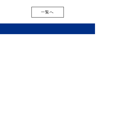
一覧へ
お盆期間中の出荷スケジ
2026年最新版
ュールのご案内
開新商品・新サ
インフォース株式会社
載しました！
101-0021
東京都千代田区外神田２丁目９−３
ユニオンビル工新 3階
ホーム
​会社情報
ニュース
採用情報