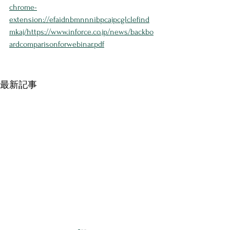
chrome-
extension://efaidnbmnnnibpcajpcglclefind
mkaj/https://www.inforce.co.jp/news/backbo
ardcomparisonforwebinar.pdf
最新記事