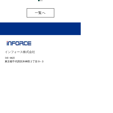
一覧へ
お盆期間中の出荷スケジ
2026年最新版
ュールのご案内
開新商品・新サ
インフォース株式会社
載しました！
101-0021
東京都千代田区外神田２丁目９−３
ユニオンビル工新 3階
ホーム
​会社情報
ニュース
採用情報